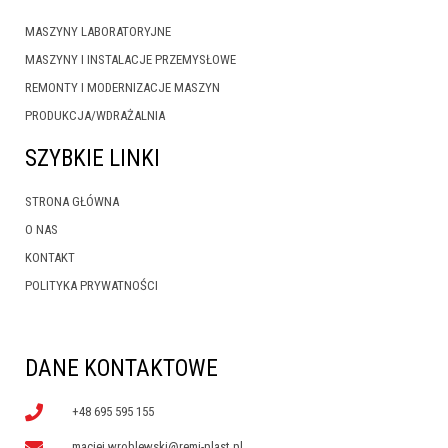
MASZYNY LABORATORYJNE
MASZYNY I INSTALACJE PRZEMYSŁOWE
REMONTY I MODERNIZACJE MASZYN
PRODUKCJA/WDRAŻALNIA
SZYBKIE LINKI
STRONA GŁÓWNA
O NAS
KONTAKT
POLITYKA PRYWATNOŚCI
DANE KONTAKTOWE
+48 695 595 155
maciej.wroblewski@remi-plast.pl